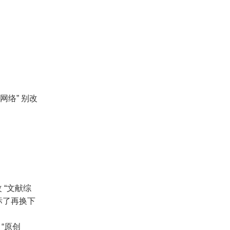
络” 别改
！
 “文献综
达标了再换下
“原创