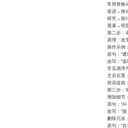
常用替换
促进→推动 
研究→探讨 
显著→明显 
第二步：
原理：改
操作示例
原句：“
改写：“
常见调序
主语后置：
状语提前：“
第三步：
增加细节
原句：“A
改写：“据
删除冗余
原句：“