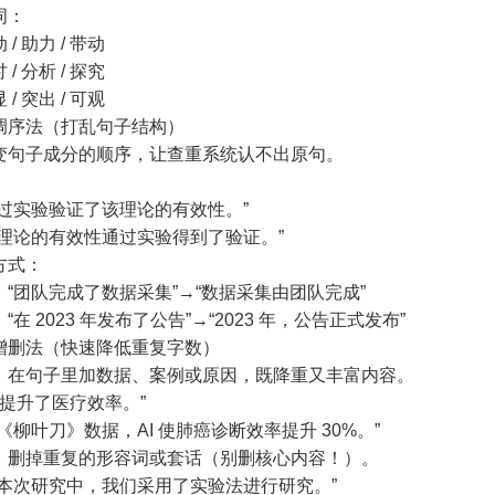
词：
/ 助力 / 带动
/ 分析 / 探究
/ 突出 / 可观
调序法（打乱句子结构）
变句子成分的顺序，让查重系统认不出原句。
：
通过实验验证了该理论的有效性。”
该理论的有效性通过实验得到了验证。”
方式：
“团队完成了数据采集”→“数据采集由团队完成”
在 2023 年发布了公告”→“2023 年，公告正式发布”
增删法（快速降低重复字数）
：在句子里加数据、案例或原因，既降重又丰富内容。
I 提升了医疗效率。”
《柳叶刀》数据，AI 使肺癌诊断效率提升 30%。”
：删掉重复的形容词或套话（别删核心内容！）。
在本次研究中，我们采用了实验法进行研究。”