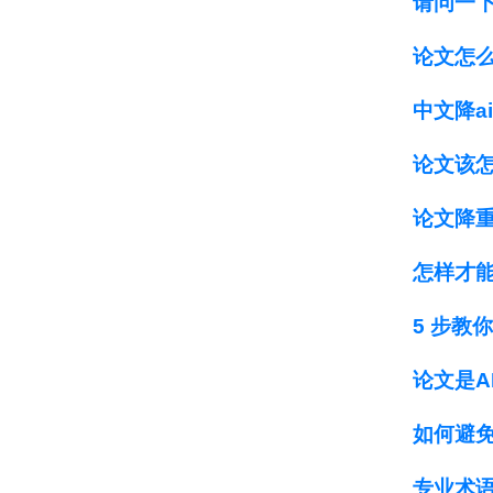
请问一
论文怎
中文降a
论文该
论文降
怎样才
5 步教
论文是A
如何避
专业术