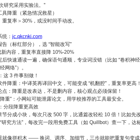
次研究采用实验法。”
工具降重（紧急情况救星）
：重复率＞30%，或没时间手动改。
：
系统：
jc.qkcnki.com
告（标红部分），选 “智能改写”
成新内容，重复率直接降 10%-20%
完后快速通读一遍，确保语句通顺，专业词没错（比如 “卷积神经网
神经网络”）。
这 3 件事别做！
软件降重：中译英再译回中文，可能变成 “机翻腔”，重复率更高
论点：降重是改表达，不是删内容，核心观点必须保留！
免费降重”：小网站可能泄露论文，用学校推荐的工具最安全。
：分段降重更高效
节分成小块，每次只改 500 字，比通篇改轻松 10 倍！比如先改
 “研究方法”，每改完一段用免费工具（如 Quillbot）查一下，
重就像拼积木 —— 换词、调序、加细节，三步就能把重复句变成 