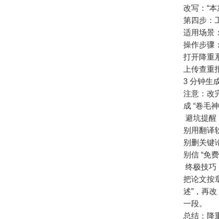
改写：“本
第四步：
适用场景
操作步骤
打开降重
上传查重报
3 分钟生
注意：改
成 “卷毛
避坑提醒：
别用翻译
别删关键
别信 “
终极技巧
把论文按章
述”，再改
一段。
总结：降